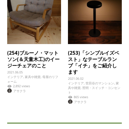
(254)ブルーノ・マット
(253)「シンプルイズベ
ソン(＆天童木工)のイー
スト」なテーブルラン
ジーチェアのこと
プ「イチ」をご紹介し
ます
2021.06.05
インテリア
,
家具や雑貨
,
母屋のリフ
2021.06.02
ォーム
インテリア
,
世田谷のマンション
,
家
2,892 views
具や雑貨
,
照明・スイッチ・コンセン
アサクラ
ト
865 views
アサクラ