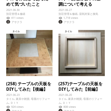
めて気づいたこと
調について考える
2021.06.30
2021.06.27
別荘管理＆修繕
別荘管理＆修繕
,
湿気対策と換気
411 views
1,718 views
アサクラ
アサクラ
タイル
タイル
(258) テーブルの天板を
(257)テーブルの天板を
DIYしてみた【後編】
DIYしてみた【前編】
2021.06.23
2021.06.20
タイル
,
家具や雑貨
,
母屋のリフォー
タイル
,
家具や雑貨
,
母屋のリフォー
ム
,
ＤＩＹ
ム
,
ＤＩＹ
924 views
808 views
アサクラ
アサクラ