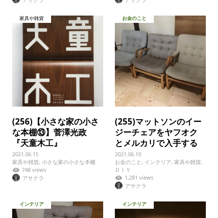
家具や雑貨
お金のこと
(256)【小さな家の小さ
(255)マットソンのイー
な本棚⑬】菅澤光政
ジーチェアをヤフオク
『天童木工』
とメルカリで入手する
2021.06.15
2021.06.10
家具や雑貨
,
小さな家の小さな本棚
お金のこと
,
インテリア
,
家具や雑貨
,
748 views
ＤＩＹ
1,281 views
アサクラ
アサクラ
インテリア
インテリア