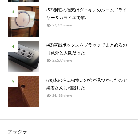
(52)別荘の湿気はダイキンのルームドライ
3
ヤー＆カライエで解...
27,721 views
(43)露出ボックスをブラックでまとめるの
4
は意外と大変だった
25,537 views
(78)木の柱に虫食いの穴が見つかったので
5
業者さんに相談した
24,188 views
アサクラ