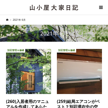
2021年 6月
2021年 6月
別荘管理＆修繕
別荘管理＆修繕
(260)入居者用のマニュ
(259)結局エアコンがベ
アルを作成してあらた
スト？別荘滞在中の空