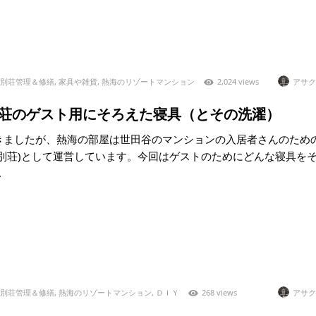
別荘管理＆修繕
,
家具や雑貨
,
熱海のリゾートマンション
2,024 views
アサク
4)別荘のゲスト用にそろえた寝具（とその洗濯）
きましたが、熱海の部屋は世田谷のマンションの入居者さんのため
＝別荘)として運営しています。今回はゲストのためにどんな寝具を
.
別荘管理＆修繕
,
熱海のリゾートマンション
,
ＤＩＹ
268 views
アサク