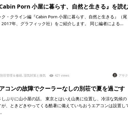
)『Cabin Porn 小屋に暮らす、自然と生きる』を読
ク・クライン編『Cabin Porn 小屋に暮らす、自然と生きる』（尾
2017年、グラフィック社）をご紹介します。 同じ編者による...
別荘管理＆修繕
,
湿気対策と換気
421 views
アサク
5)エアコンの故障でクーラーなしの別荘で夏を過ごす
さしぶりに山小屋の話。 東京とはいえ山奥に位置し、冷涼な気候の
すが、ときどきやってくる酷暑に備えていちおうエアコンは設置し
.