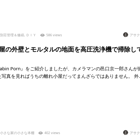
別荘管理＆修繕
,
ＤＩＹ
586 views
アサク
7)小屋の外壁とモルタルの地面を高圧洗浄機で掃除し
abin Porn』をご紹介しましたが、カメラマンの邑口京一郎さんが
写真を見ればうちの離れ小屋だってまんざらではありません。 外..
小さな家の小さな本棚
402 views
アサク