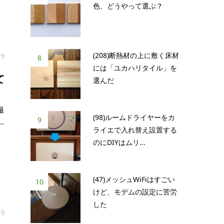
色、どうやって選ぶ？
(208)断熱材の上に敷く床材
ラ
8
には「ユカハリタイル」を
て
選んだ
撮
(98)ルームドライヤーをカ
9
.
ライエで入れ替え設置する
のにDIYはムリ...
(47)メッシュWiFiはすごい
10
けど、モデムの設定に苦労
した
ラ