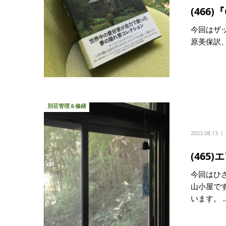
(466
今回はザッ
原美保訳、
別荘管理＆修繕
2023.08.13
(46
今回はひ
山小屋で
います。 ..