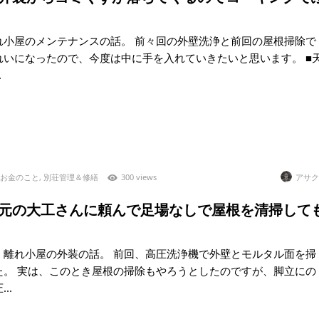
れ小屋のメンテナンスの話。 前々回の外壁洗浄と前回の屋根掃除で
れいになったので、今度は中に手を入れていきたいと思います。 ■
.
お金のこと
,
別荘管理＆修繕
300 views
アサク
8)地元の大工さんに頼んで足場なしで屋根を清掃して
、離れ小屋の外装の話。 前回、高圧洗浄機で外壁とモルタル面を掃
た。 実は、このとき屋根の掃除もやろうとしたのですが、脚立にの
..