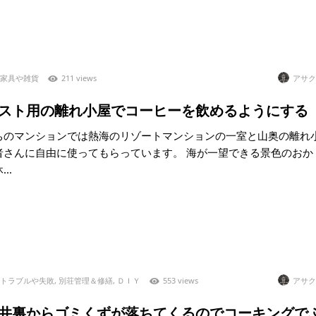
家具や雑貨
211 views
アサク
0)ゲスト用の離れ小屋でコーヒーを飲めるようにする
ちのマンションでは熱海のリゾートマンションの一室と山奥の離れ
者さんに自由に使ってもらっています。 海が一望できる景色のおか
..
トラブルや失敗
,
別荘管理＆修繕
,
ＤＩＹ
553 views
アサク
9)天井裏からゴミくずが落ちてくるのでコーキングで