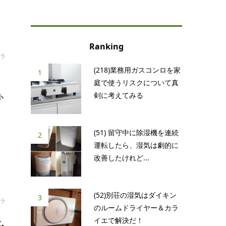
Ranking
ラ
(218)業務用ガスコンロを家
1
庭で使うリスクについて真
剣に考えてみる
小
(51) 留守中に除湿機を連続
2
運転したら、湿気は劇的に
改善したけれど...
(52)別荘の湿気はダイキン
3
ラ
のルームドライヤー＆カラ
イエで解決だ！
ふ