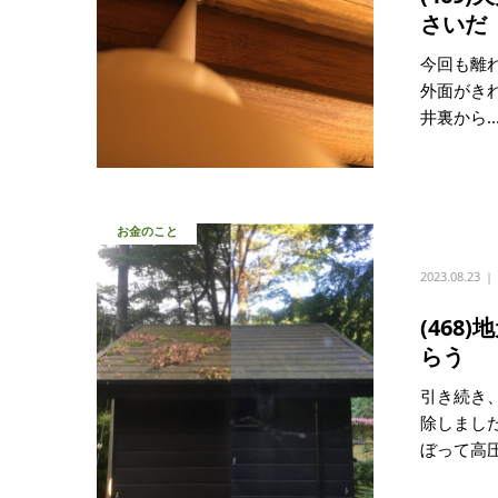
さいだ
今回も離
外面がき
井裏から..
お金のこと
2023.08.23
(46
らう
引き続き
除しまし
ぼって高圧.