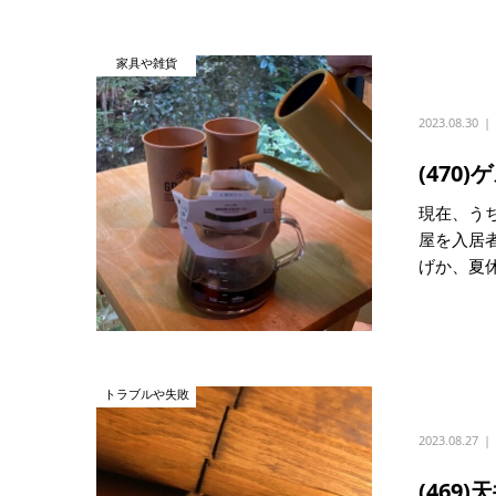
家具や雑貨
2023.08.30
(47
現在、う
屋を入居
げか、夏休.
トラブルや失敗
2023.08.27
(46