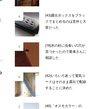
(43)露出ボックスをブラッ
4
天
クでまとめるのは意外と大
変だった
(78)木の柱に虫食いの穴が
5
見つかったので業者さんに
相談した
ラ
も
(42)いろいろ迷って電気コ
6
ードはそのまま露出で配線
することに決めた
(40)「オスモカラー」の
7