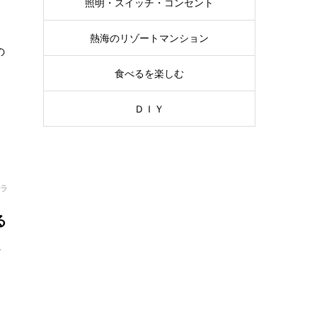
照明・スイッチ・コンセント
熱海のリゾートマンション
の
食べるを楽しむ
ＤＩＹ
ラ
る
に