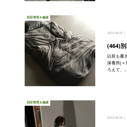
別荘管理＆修繕
2023.08.09
(46
以前も書
保養所(
ろえて、..
別荘管理＆修繕
2023.08.06