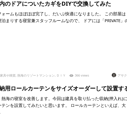
)室内のドアについたカギをDIYで交換してみた
フォームもほぼほぼ完了し、だいぶ快適になりました。 この部屋は
泊まりする寝室兼スタッフルームなので、 ドアには「PRIVATE」
家具や雑貨
,
熱海のリゾートマンション
,
ＤＩＹ
366 views
アサク
2)収納用ロールカーテンをサイズオーダーして設置す
、熱海の寝室を改善します。今回は建具を取り払った収納(押入れ)
ーテンを設置してみたいと思います。 ロールカーテンといえば、大
.