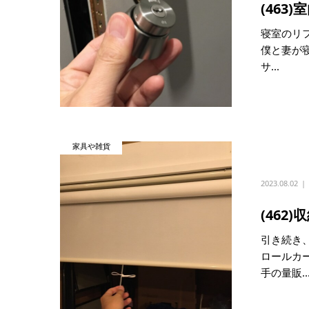
(463
寝室のリ
僕と妻が寝
サ...
家具や雑貨
2023.08.02
(46
引き続き
ロールカ
手の量販..