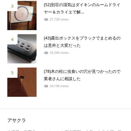
(52)別荘の湿気はダイキンのルームドライ
3
ヤー＆カライエで解...
27,728 views
(43)露出ボックスをブラックでまとめるの
4
は意外と大変だった
25,540 views
(78)木の柱に虫食いの穴が見つかったので
5
業者さんに相談した
24,198 views
アサクラ