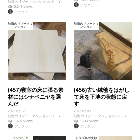
熱海のリゾートマンション
,
ＤＩＹ
アサクラ
2,245 views
アサクラ
熱海のリゾートマ
熱海のリゾートマ
ンション
ンション
(457)寝室の床に張る素
(456)古い絨毯をはがし
材にはシナベニヤを選
て床を下地の状態に戻
んだ
す
2023.07.12
2023.07.09
熱海のリゾートマンション
,
ＤＩＹ
熱海のリゾートマンション
,
ＤＩＹ
1,692 views
1,741 views
アサクラ
アサクラ
インテリア
トラブルや失敗