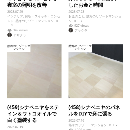
寝室の照明を改善
したお金と時間
2023.07.29
2023.07.23
インテリア
,
照明・スイッチ・コンセ
お金のこと
,
熱海のリゾートマンショ
ント
,
熱海のリゾートマンション
,
Ｄ
ン
,
ＤＩＹ
ＩＹ
927 views
349 views
アサクラ
アサクラ
熱海のリゾートマ
熱海のリゾートマ
ンション
ンション
(459)シナベニヤをステ
(458)シナベニヤのパネ
イン＆ワトコオイルで
ルをDIYで床に張る
白く塗装する
2023.07.16
熱海のリゾートマンション
,
ＤＩＹ
2023.07.19
1,229 views