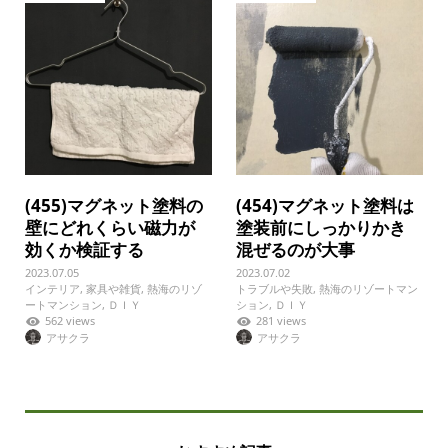
(455)マグネット塗料の
(454)マグネット塗料は
壁にどれくらい磁力が
塗装前にしっかりかき
効くか検証する
混ぜるのが大事
2023.07.05
2023.07.02
インテリア
,
家具や雑貨
,
熱海のリゾ
トラブルや失敗
,
熱海のリゾートマン
ートマンション
,
ＤＩＹ
ション
,
ＤＩＹ
562 views
281 views
アサクラ
アサクラ