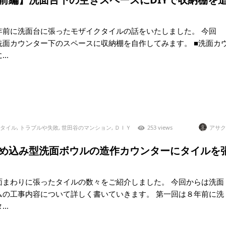
年前に洗面台に張ったモザイクタイルの話をいたしました。 今回
洗面カウンター下のスペースに収納棚を自作してみます。 ■洗面カ
..
タイル
,
トラブルや失敗
,
世田谷のマンション
,
ＤＩＹ
253 views
アサク
2)埋め込み型洗面ボウルの造作カウンターにタイルを
面まわりに張ったタイルの数々をご紹介しました。 今回からは洗面
ムの工事内容について詳しく書いていきます。 第一回は８年前に洗
..