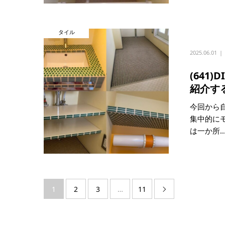
タイル
2025.06.01
(641
紹介す
今回から
集中的に
は一か所..
1
2
3
…
11
