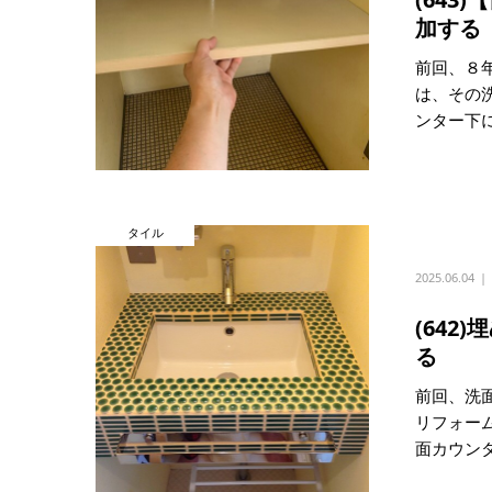
加する
前回、８
は、その
ンター下に.
タイル
2025.06.04
(64
る
前回、洗
リフォー
面カウンタ.