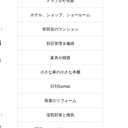
トラブルや失敗
ホテル、ショップ、ショールーム
世田谷のマンション
ラ
追
別荘管理＆修繕
家具や雑貨
ま
小さな家の小さな本棚
日刊Sumai
母屋のリフォーム
湿気対策と換気
ラ
追