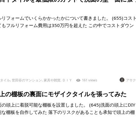
リフォームでいくらかかったかについて書きました。 (655)コス
てもフルリフォーム費用は350万円を超えた この中でコストダウン
タイル
,
世田谷のマンション
,
家具や雑貨
,
ＤＩＹ
161 views
アサク
6)頭上の棚板の裏面にモザイクタイルを張ってみた
の頭上に着脱可能な棚板を設置しました。 (645)洗面の頭上にDIY
能な棚板を自作してみた 落下のリスクがあることも承知で頭上の棚