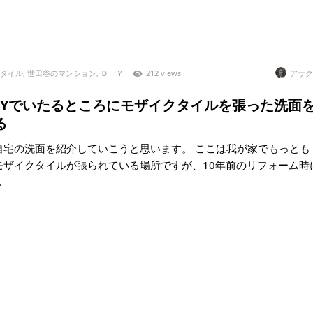
タイル
,
世田谷のマンション
,
ＤＩＹ
212 views
アサク
)DIYでいたるところにモザイクタイルを張った洗面
る
自宅の洗面を紹介していこうと思います。 ここは我が家でもっとも
モザイクタイルが張られている場所ですが、10年前のリフォーム時
.