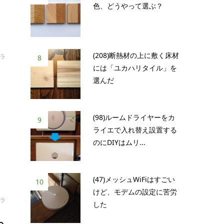
色、どうやって選ぶ？
(208)断熱材の上に敷く床材
ラ
8
には「ユカハリタイル」を
選んだ
(98)ルームドライヤーをカ
9
ライエで入れ替え設置する
のにDIYはムリ...
(47)メッシュWiFiはすごい
10
けど、モデムの設定に苦労
ラ
した
っ