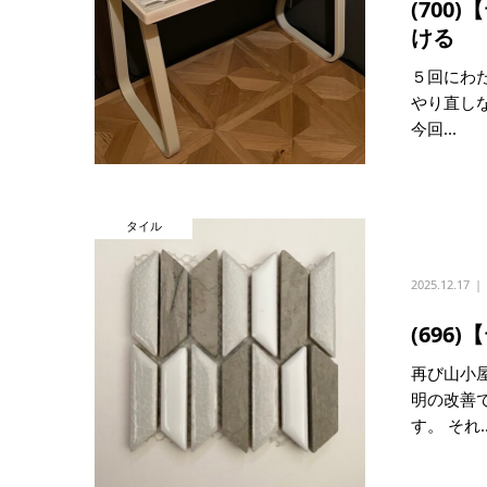
(700
ける
５回にわ
やり直し
今回...
タイル
2025.12.17
(696
再び山小
明の改善
す。 それ..