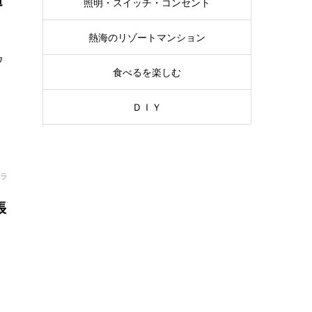
照明・スイッチ・コンセント
熱海のリゾートマンション
ウ
食べるを楽しむ
ＤＩＹ
ラ
張