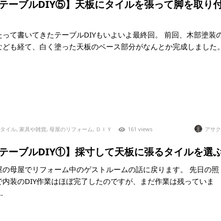
)【テーブルDIY⑤】天板にタイルを張って脚を取り
たって書いてきたテーブルDIYもいよいよ最終回。 前回、木部塗装
なども経て、白く塗った天板のベース部分がなんとか完成しました
タイル
,
家具や雑貨
,
母屋のリフォーム
,
ＤＩＹ
161 views
アサク
)【テーブルDIY①】採寸して天板に張るタイルを選
屋の母屋でリフォーム中のゲストルームの話に戻ります。 先日の照
で内装のDIY作業はほぼ完了したのですが、まだ作業は残っていま
.