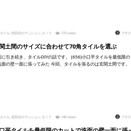
タイル
,
世田谷のマンション
,
ＤＩＹ
179 views
アサク
)玄関土間のサイズに合わせて70角タイルを選ぶ
に引き続き、タイルDIYの話です。 (656)小口平タイルを最低限の
洗面の壁一面に張ってみた 今回、タイルを張るのは玄関土間です。
タイル
,
世田谷のマンション
,
ＤＩＹ
148 views
アサク
6)小口平タイルを最低限のカットで洗面の壁一面に張