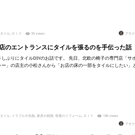
タイル
,
ＤＩＹ
95 views
アサク
7)お店のエントランスにタイルを張るのを手伝った話
さしぶりにタイルDIYのお話です。 先日、北欧の椅子の専門店「サ
ャー」の店主の小松さんから「お店の床の一部をタイルにしたい」
タイル
,
トラブルや失敗
,
家具や雑貨
,
母屋のリフォーム
,
ＤＩＹ
186 views
アサク