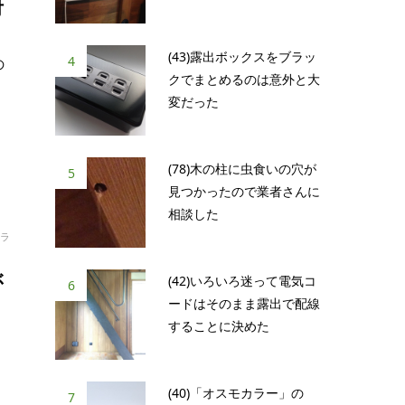
付
(43)露出ボックスをブラッ
4
の
クでまとめるのは意外と大
。
変だった
(78)木の柱に虫食いの穴が
5
見つかったので業者さんに
相談した
ラ
ぶ
(42)いろいろ迷って電気コ
6
ードはそのまま露出で配線
することに決めた
(40)「オスモカラー」の
7