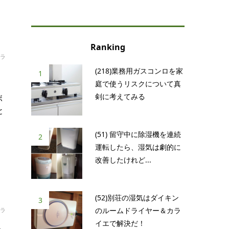
Ranking
ラ
(218)業務用ガスコンロを家
1
庭で使うリスクについて真
剣に考えてみる
ボ
と
(51) 留守中に除湿機を連続
2
運転したら、湿気は劇的に
改善したけれど...
(52)別荘の湿気はダイキン
3
のルームドライヤー＆カラ
ラ
イエで解決だ！