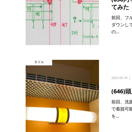
てみた
前回、フル
ダウンし
の...
タイル
2025.06.18
(64
前回、洗面
で着脱可
を...