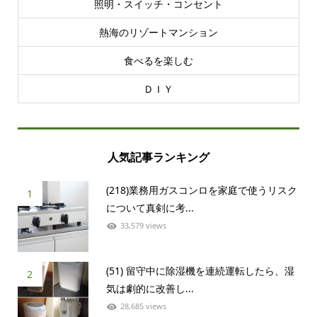
照明・スイッチ・コンセント
熱海のリゾートマンション
食べるを楽しむ
ＤＩＹ
人気記事ランキング
(218)業務用ガスコンロを家庭で使うリスク
1
について真剣に考...
33,579 views
(51) 留守中に除湿機を連続運転したら、湿
2
気は劇的に改善し...
28,685 views