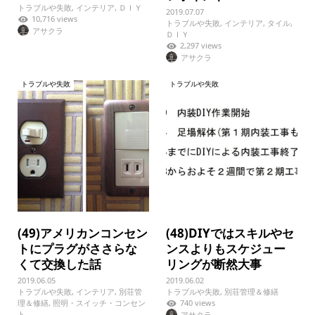
トラブルや失敗
,
インテリア
,
ＤＩＹ
2019.07.07
10,716 views
トラブルや失敗
,
インテリア
,
タイル
,
アサクラ
ＤＩＹ
2,297 views
アサクラ
トラブルや失敗
トラブルや失敗
(49)アメリカンコンセン
(48)DIYではスキルやセ
トにプラグがささらな
ンスよりもスケジュー
くて交換した話
リングが断然大事
2019.06.05
2019.06.02
トラブルや失敗
,
インテリア
,
別荘管
トラブルや失敗
,
別荘管理＆修繕
理＆修繕
,
照明・スイッチ・コンセン
740 views
ト
アサクラ