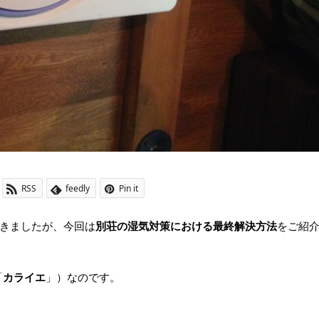
RSS
feedly
Pin it
きましたが、今回は
別荘の湿気対策における最終解決方法
をご紹
「
カライエ
」）なのです。