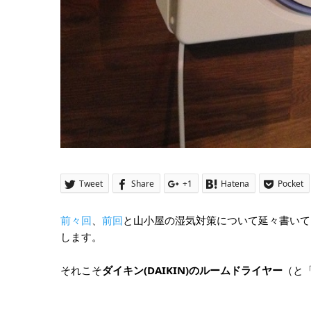
Tweet
Share
+1
Hatena
Pocket
前々回
、
前回
と山小屋の湿気対策について延々書いて
します。
それこそ
ダイキン(DAIKIN)のルームドライヤー
（と