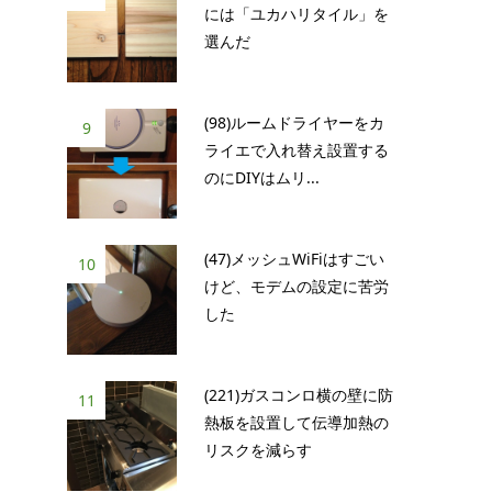
には「ユカハリタイル」を
選んだ
(98)ルームドライヤーをカ
9
ライエで入れ替え設置する
のにDIYはムリ...
(47)メッシュWiFiはすごい
10
けど、モデムの設定に苦労
した
(221)ガスコンロ横の壁に防
11
熱板を設置して伝導加熱の
リスクを減らす