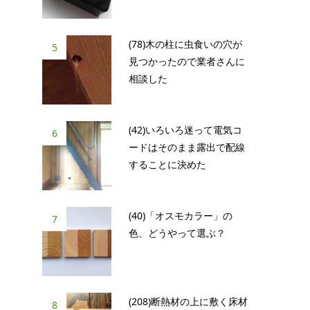
(78)木の柱に虫食いの穴が
5
見つかったので業者さんに
相談した
(42)いろいろ迷って電気コ
6
ードはそのまま露出で配線
することに決めた
(40)「オスモカラー」の
7
色、どうやって選ぶ？
(208)断熱材の上に敷く床材
8