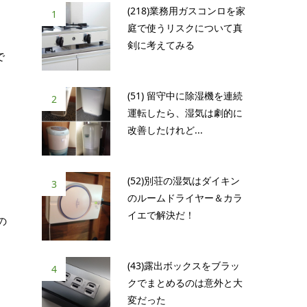
(218)業務用ガスコンロを家
1
庭で使うリスクについて真
剣に考えてみる
で
(51) 留守中に除湿機を連続
2
運転したら、湿気は劇的に
改善したけれど...
(52)別荘の湿気はダイキン
3
のルームドライヤー＆カラ
イエで解決だ！
の
(43)露出ボックスをブラッ
4
クでまとめるのは意外と大
変だった