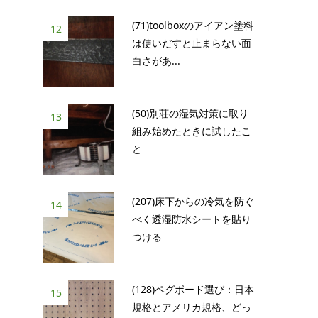
(71)toolboxのアイアン塗料
12
は使いだすと止まらない面
白さがあ...
(50)別荘の湿気対策に取り
13
組み始めたときに試したこ
と
(207)床下からの冷気を防ぐ
14
べく透湿防水シートを貼り
つける
(128)ペグボード選び：日本
15
規格とアメリカ規格、どっ