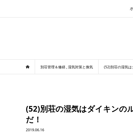
別荘管理＆修繕
,
湿気対策と換気
(52)別荘の湿
(52)別荘の湿気はダイキン
だ！
2019.06.16