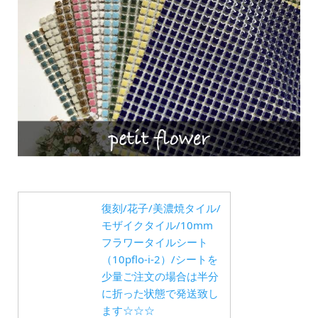
復刻/花子/美濃焼タイル/
モザイクタイル/10mm
フラワータイルシート
（10pflo-i-2）/シートを
少量ご注文の場合は半分
に折った状態で発送致し
ます☆☆☆