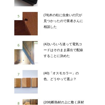
(78)木の柱に虫食いの穴が
5
見つかったので業者さんに
相談した
(42)いろいろ迷って電気コ
6
ードはそのまま露出で配線
することに決めた
(40)「オスモカラー」の
7
色、どうやって選ぶ？
(208)断熱材の上に敷く床材
8