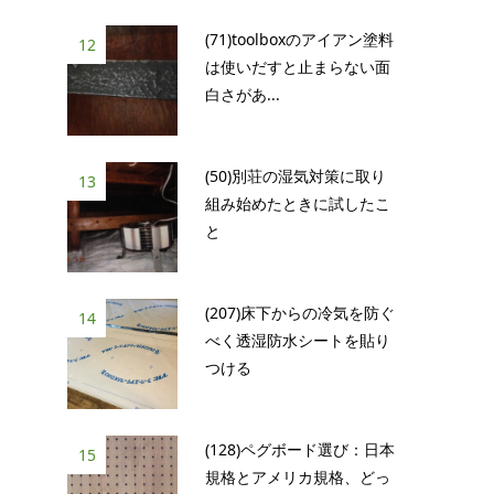
(71)toolboxのアイアン塗料
12
は使いだすと止まらない面
白さがあ...
(50)別荘の湿気対策に取り
13
組み始めたときに試したこ
と
(207)床下からの冷気を防ぐ
14
べく透湿防水シートを貼り
つける
(128)ペグボード選び：日本
15
規格とアメリカ規格、どっ