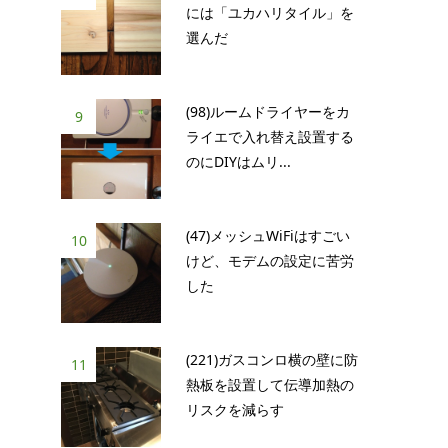
には「ユカハリタイル」を
選んだ
(98)ルームドライヤーをカ
9
ライエで入れ替え設置する
のにDIYはムリ...
(47)メッシュWiFiはすごい
10
けど、モデムの設定に苦労
した
(221)ガスコンロ横の壁に防
11
熱板を設置して伝導加熱の
リスクを減らす