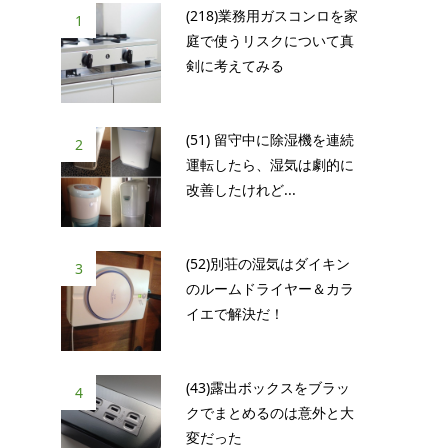
(218)業務用ガスコンロを家
1
庭で使うリスクについて真
剣に考えてみる
(51) 留守中に除湿機を連続
2
運転したら、湿気は劇的に
改善したけれど...
(52)別荘の湿気はダイキン
3
のルームドライヤー＆カラ
イエで解決だ！
(43)露出ボックスをブラッ
4
クでまとめるのは意外と大
変だった
、