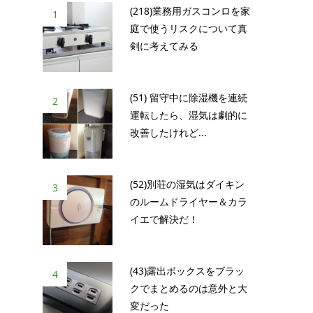
(218)業務用ガスコンロを家
1
庭で使うリスクについて真
剣に考えてみる
(51) 留守中に除湿機を連続
2
運転したら、湿気は劇的に
改善したけれど...
(52)別荘の湿気はダイキン
3
のルームドライヤー＆カラ
イエで解決だ！
(43)露出ボックスをブラッ
4
クでまとめるのは意外と大
変だった