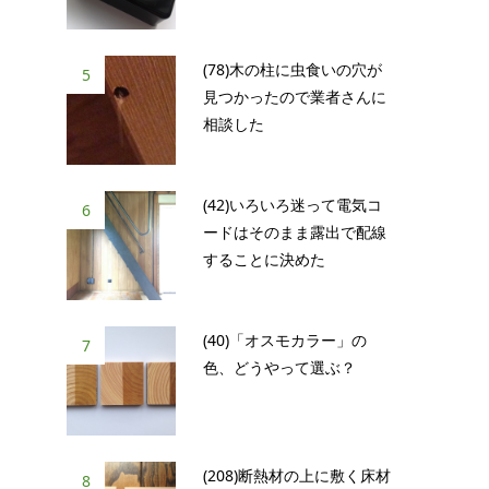
(78)木の柱に虫食いの穴が
5
見つかったので業者さんに
相談した
(42)いろいろ迷って電気コ
6
ードはそのまま露出で配線
することに決めた
(40)「オスモカラー」の
7
色、どうやって選ぶ？
(208)断熱材の上に敷く床材
8