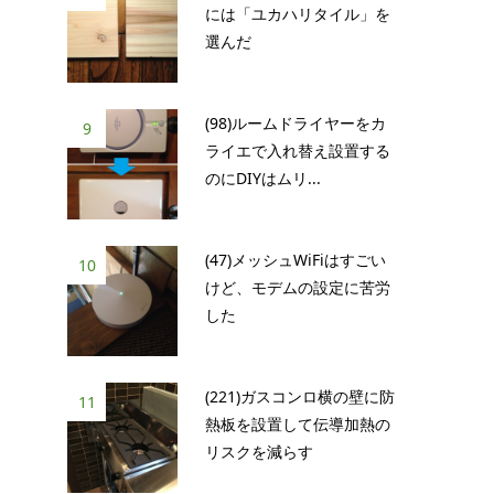
には「ユカハリタイル」を
選んだ
(98)ルームドライヤーをカ
9
ライエで入れ替え設置する
のにDIYはムリ...
(47)メッシュWiFiはすごい
10
けど、モデムの設定に苦労
した
(221)ガスコンロ横の壁に防
11
熱板を設置して伝導加熱の
リスクを減らす