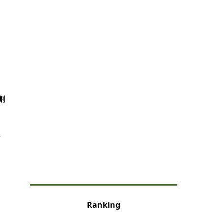
割
れ
な
Ranking