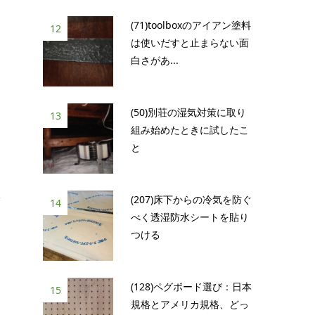
(71)toolboxのアイアン塗料
12
は使いだすと止まらない面
白さがあ...
(50)別荘の湿気対策に取り
13
組み始めたときに試したこ
と
収
(207)床下からの冷気を防ぐ
14
べく透湿防水シートを貼り
つける
(128)ペグボード選び：日本
15
規格とアメリカ規格、どっ