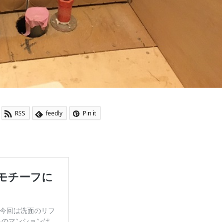
RSS
feedly
Pin it