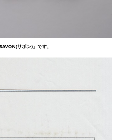
AVON(サボン)」
です。