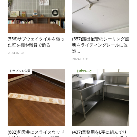
(556)サブウェイタイルを張っ
(557)露出配管のシーリング照
た壁を棚や雑貨で飾る
明をライティングレールに改
造...
2024.07.28
2024.07.31
トラブルや失敗
お金のこと
(682)和天井にスライスウッド
(437)業務用をL字に組んでリ