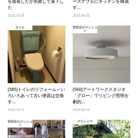
を接着したが失敗して落下し
ーズナブルにキッチンを構成
た
す...
2025.10.26
2023.04.26
タイル
世田谷のマンショ
ン
(385)トイレのリフォーム～い
(560)アートワークスタジオ
ろいろあって古い便器は交換
「グロー」でリビング照明を
す...
劇的...
2022.10.12
2024.08.14
世田谷のマンショ
アウトドア
ン