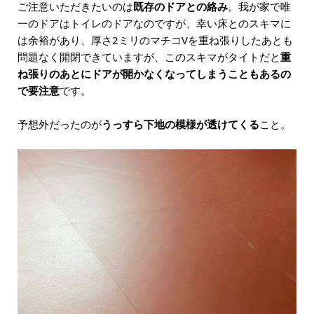
ご注意いただきたいのは
既存のドアとの絡み
。我が家で唯
一のドアはトイレのドアなのですが、幸い床とのスキマに
は余裕があり、厚さ2ミリのマチコVを重ね張りしたあとも
問題なく開閉できていますが、このスキマがタイトだと
重
ね張りのあとにドアが開かなくなってしまうこともあるの
で要注意
です。
予想外だったのが
うっすら下地の模様が透けてくる
こと。