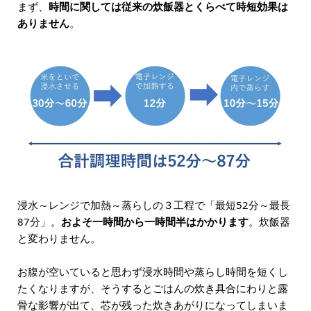
まず、
時間に関しては従来の炊飯器とくらべて時短効果は
ありません
。
浸水～レンジで加熱～蒸らしの３工程で「最短52分～最長
87分」。
およそ一時間から一時間半はかかります
。炊飯器
と変わりません。
お腹が空いていると思わず浸水時間や蒸らし時間を短くし
たくなりますが、そうするとごはんの炊き具合にわりと露
骨な影響が出て、芯が残った炊きあがりになってしまいま