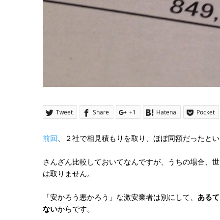
Tweet
Share
+1
Hatena
Pocket
前回
、２社で相見積もりを取り、ほぼ同額だったとい
さんざん比較しておいてなんですが、うちの場合、世
は取りません。
「安かろう悪かろう」な激安業者は別にして、
あるて
ない
からです。