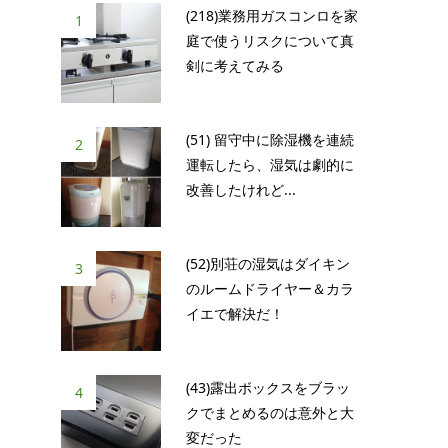
(218)業務用ガスコンロを家
1
庭で使うリスクについて真
剣に考えてみる
(51) 留守中に除湿機を連続
2
運転したら、湿気は劇的に
改善したけれど...
(52)別荘の湿気はダイキン
3
のルームドライヤー＆カラ
イエで解決だ！
(43)露出ボックスをブラッ
4
クでまとめるのは意外と大
変だった