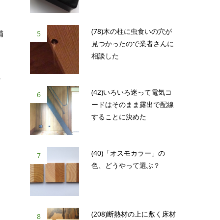
(78)木の柱に虫食いの穴が
補
5
見つかったので業者さんに
相談した
だ
(42)いろいろ迷って電気コ
6
ードはそのまま露出で配線
することに決めた
に
(40)「オスモカラー」の
7
色、どうやって選ぶ？
(208)断熱材の上に敷く床材
8