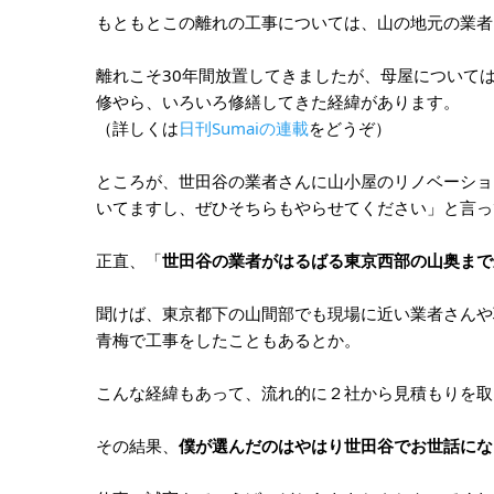
もともとこの離れの工事については、山の地元の業者
離れこそ30年間放置してきましたが、母屋について
修やら、いろいろ修繕してきた経緯があります。
（詳しくは
日刊Sumaiの連載
をどうぞ）
ところが、世田谷の業者さんに山小屋のリノベーショ
いてますし、ぜひそちらもやらせてください」と言っ
正直、「
世田谷の業者がはるばる東京西部の山奥まで
聞けば、東京都下の山間部でも現場に近い業者さんや
青梅で工事をしたこともあるとか。
こんな経緯もあって、流れ的に２社から見積もりを取
その結果、
僕が選んだのはやはり世田谷でお世話にな