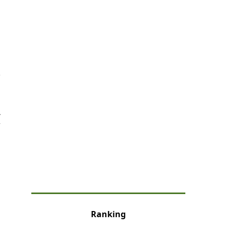
る
を
ね
せ
Ranking