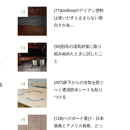
(71)toolboxのアイアン塗料
12
は使いだすと止まらない面
白さがあ...
(50)別荘の湿気対策に取り
13
組み始めたときに試したこ
と
か
(207)床下からの冷気を防ぐ
14
る
べく透湿防水シートを貼り
つける
(128)ペグボード選び：日本
中
15
規格とアメリカ規格、どっ