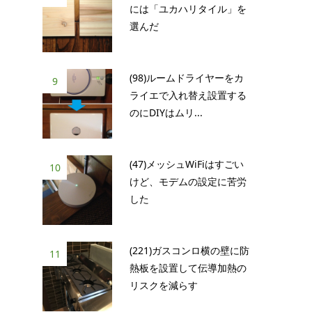
には「ユカハリタイル」を
選んだ
を
(98)ルームドライヤーをカ
9
ライエで入れ替え設置する
のにDIYはムリ...
(47)メッシュWiFiはすごい
10
けど、モデムの設定に苦労
した
(221)ガスコンロ横の壁に防
11
熱板を設置して伝導加熱の
リスクを減らす