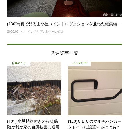
(130)写真で見る山小屋（イントロダクションを兼ねた総集編...
2020.03.14
インテリア
,
山小屋の紹介
関連記事一覧
お金のこと
インテリア
(101) 水災特約付きの火災保
(120)ＣＤＣのマルチハンガー
険が我が家の台風被害に適用
をトイレに設置するのはあき