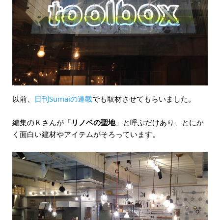
以前、
日刊Sumaiの連載
でも取材させてもらいました。
編集のＫさんが「
リノベの聖地
」と呼ぶだけあり、とにか
く面白い建材やアイテムがそろっています。