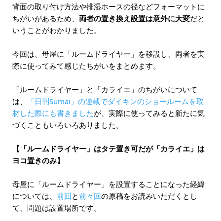
背面の取り付け方法や排湿ホースの径などフォーマットに
ちがいがあるため、
両者の置き換え設置は意外に大変
だと
いうことがわかりました。
今回は、母屋に「ルームドライヤー」を移設し、両者を実
際に使ってみて感じたちがいをまとめます。
「ルームドライヤー」と「カライエ」のちがいについて
は、
「日刊Sumai」の連載でダイキンのショールームを取
材した際にも書きました
が、実際に使ってみると新たに気
づくこともいろいろありました。
【「ルームドライヤー」はタテ置き可だが「カライエ」は
ヨコ置きのみ】
母屋に「ルームドライヤー」を設置することになった経緯
については、
前回
と
前々回
の原稿をお読みいただくとし
て、問題は設置場所です。