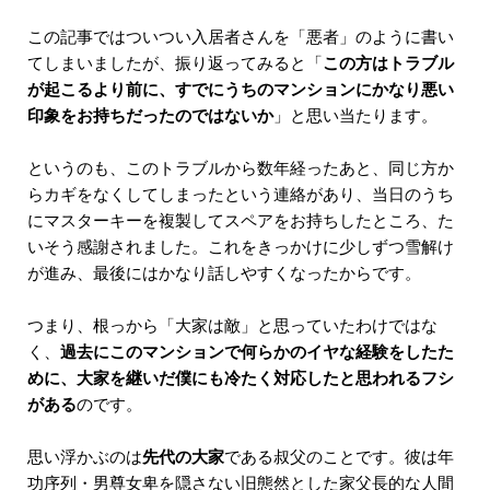
この記事ではついつい入居者さんを「悪者」のように書い
てしまいましたが、振り返ってみると「
この方はトラブル
が起こるより前に、すでにうちのマンションにかなり悪い
印象をお持ちだったのではないか
」と思い当たります。
というのも、このトラブルから数年経ったあと、同じ方か
らカギをなくしてしまったという連絡があり、当日のうち
にマスターキーを複製してスペアをお持ちしたところ、た
いそう感謝されました。これをきっかけに少しずつ雪解け
が進み、最後にはかなり話しやすくなったからです。
つまり、根っから「大家は敵」と思っていたわけではな
く、
過去にこのマンションで何らかのイヤな経験をしたた
めに、大家を継いだ僕にも冷たく対応したと思われるフシ
がある
のです。
思い浮かぶのは
先代の大家
である叔父のことです。彼は年
功序列・男尊女卑を隠さない旧態然とした家父長的な人間