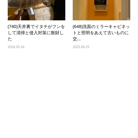
(740)天井裏でイタチがフンを
(648)洗面のミラーキャビネッ
して清掃と侵入対策に散財し
トと照明をあえて古いものに
た
交...
2026.05.24
2025.06.25