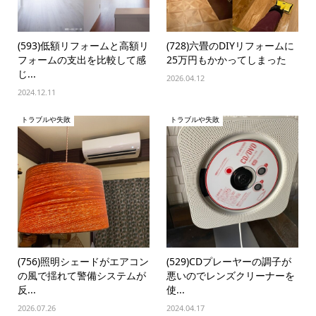
(593)低額リフォームと高額リ
(728)六畳のDIYリフォームに
フォームの支出を比較して感
25万円もかかってしまった
じ...
2026.04.12
2024.12.11
トラブルや失敗
トラブルや失敗
(756)照明シェードがエアコン
(529)CDプレーヤーの調子が
の風で揺れて警備システムが
悪いのでレンズクリーナーを
反...
使...
2026.07.26
2024.04.17