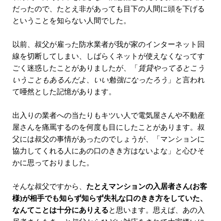
だったので、たとえ非があっても目下の人間に頭を下げる
ということを知らない人間でした。
以前、叔父が雇った防水業者が我が家のインターネット回
線を切断してしまい、しばらくネットが使えなくなってす
ごく迷惑したことがありましたが、「
賃貸やってるとこう
いうこともあるんだよ、いい勉強になったろう
」と言われ
て唖然とした記憶があります。
出入りの業者への当たりもキツい人で電気屋さんや不動産
屋さんを痛罵するのを何度も目にしたことがあります。叔
父には叔父の事情があったのでしょうが、「マンションに
協力してくれる人にあの口のきき方はないよな」と心ひそ
かに思っておりました。
そんな叔父ですから、
たとえマンションの入居者さん(お客
様)が相手でも知らず知らず失礼な口のきき方をしていた、
なんてことは十分にありえる
と思います。思えば、あの入