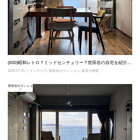
(600)昭和レトロ？ミッドセンチュリー？世田谷の自宅を紹介...
2025.01.05
インテリア
,
世田谷のマンション
,
家具や雑貨
世田谷のマンショ
ン