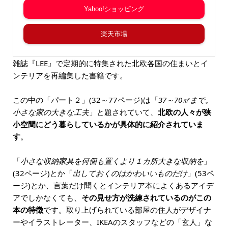
Yahoo!ショッピング
楽天市場
雑誌『LEE』で定期的に特集された北欧各国の住まいとイ
ンテリアを再編集した書籍です。
この中の「パート２」(32～77ページ)は「
37～70㎡まで。
小さな家の大きな工夫
」と題されていて、
北欧の人々が狭
小空間にどう暮らしているかが具体的に紹介されていま
す
。
「
小さな収納家具を何個も置くより１カ所大きな収納を
」
(32ページ)とか「
出しておくのはかわいいものだけ
」(53ペ
ージ)とか、言葉だけ聞くとインテリア本によくあるアイデ
アでしかなくても、
その見せ方が洗練されているのがこの
本の特徴
です。取り上げられている部屋の住人がデザイナ
ーやイラストレーター、IKEAのスタッフなどの「玄人」な