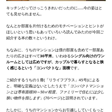
キッチンだってけっこうきれいだったのに……今の姿はと
ても見せられません。
なんとか部屋を片付けるためのモチベーションとヒントが
ほしいという思いもあっていろいろ読んでみたのが今回ご
紹介する本の数々というわけ。
ちなみに、うちのマンションは僕の部屋も含めて一部屋あ
たりの広さはすべて
30平米
。いわゆる
シングル向けのワン
ルームとしては広めですが、カップルで暮らすとなると狭
く感じるという「コンパクトな」面積
です。
ご紹介するうちの１冊(「リライフプラス」45号)による
と、明確な定義はないとしたうえで「
コンパクトマンショ
ンとは専有面積30～50㎡程度、ファミリーで住むには少し
狭い物件を指します
」(70ページ)と説明されています。
たしかに、うちのマンションからお引越ししていくもっと