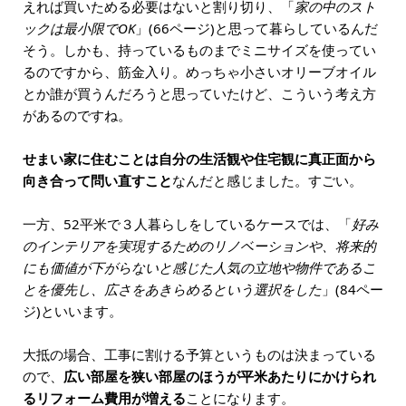
えれば買いためる必要はないと割り切り、「
家の中のスト
ックは最小限でOK
」(66ページ)と思って暮らしているんだ
そう。しかも、持っているものまでミニサイズを使ってい
るのですから、筋金入り。めっちゃ小さいオリーブオイル
とか誰が買うんだろうと思っていたけど、こういう考え方
があるのですね。
せまい家に住むことは自分の生活観や住宅観に真正面から
向き合って問い直すこと
なんだと感じました。すごい。
一方、52平米で３人暮らしをしているケースでは、「
好み
のインテリアを実現するためのリノベーションや、将来的
にも価値が下がらないと感じた人気の立地や物件であるこ
とを優先し、広さをあきらめるという選択をした
」(84ペー
ジ)といいます。
大抵の場合、工事に割ける予算というものは決まっている
ので、
広い部屋を狭い部屋のほうが平米あたりにかけられ
るリフォーム費用が増える
ことになります。