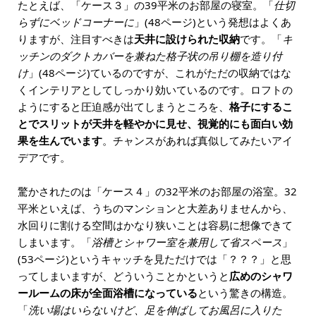
たとえば、「ケース３」の39平米のお部屋の寝室。「
仕切
らずにベッドコーナーに
」(48ページ)という発想はよくあ
りますが、注目すべきは
天井に設けられた収納
です。「
キ
ッチンのダクトカバーを兼ねた格子状の吊り棚を造り付
け
」(48ページ)ているのですが、これがただの収納ではな
くインテリアとしてしっかり効いているのです。ロフトの
ようにすると圧迫感が出てしまうところを、
格子にするこ
とでスリットが天井を軽やかに見せ、視覚的にも面白い効
果を生んでいます
。チャンスがあれば真似してみたいアイ
デアです。
驚かされたのは「ケース４」の32平米のお部屋の浴室。32
平米といえば、うちのマンションと大差ありませんから、
水回りに割ける空間はかなり狭いことは容易に想像できて
しまいます。「
浴槽とシャワー室を兼用して省スペース
」
(53ページ)というキャッチを見ただけでは「？？？」と思
ってしまいますが、どういうことかというと
広めのシャワ
ールームの床が全面浴槽になっている
という驚きの構造。
「
洗い場はいらないけど、足を伸ばしてお風呂に入りた