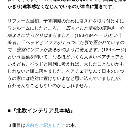
かぎり)違和感なくなじんでいるのが本当に驚き
です。
リフォーム当初、予算削減のために引き戸を取り付けずに
ワンルームにしたところ、「
広々とした空間の便利さ、心
地よさにすっかりはまりました
」(183-184ページ)という
著者。「
ベッドとソファがくっついた形で置かれているの
で、寝室にソファがあるかのように使えます
」(184ページ)
という言葉を聞いて、なるほどいくら大きいベアチェアと
いえども、ベッドと同列に考えれば、大したことないかも
しれないと腑に落ちました。ベアチェアなんて日本のふつ
うの家には絶対に置けないよなと思い込んでいましたが、
存外そんなこともないのかもしれません。
■『北欧インテリア見本帖』
３冊目は
以前もご紹介した
この本。