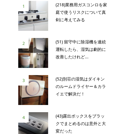
(218)業務用ガスコンロを家
1
庭で使うリスクについて真
剣に考えてみる
(51) 留守中に除湿機を連続
2
運転したら、湿気は劇的に
改善したけれど...
(52)別荘の湿気はダイキン
3
のルームドライヤー＆カラ
イエで解決だ！
(43)露出ボックスをブラッ
4
クでまとめるのは意外と大
変だった