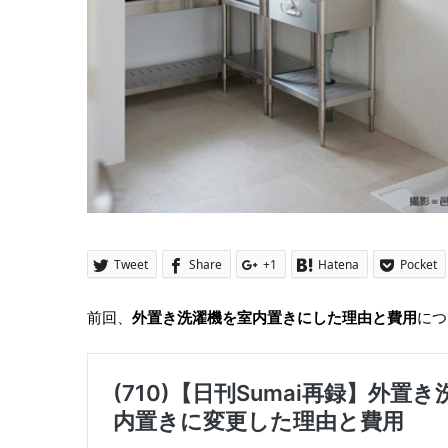
Tweet
Share
+1
Hatena
Pocket
前回、
外置き洗濯機を室内置きにした理由と費用
につ