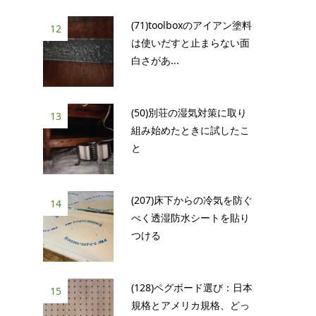
(71)toolboxのアイアン塗料
12
は使いだすと止まらない面
白さがあ...
(50)別荘の湿気対策に取り
13
組み始めたときに試したこ
と
(207)床下からの冷気を防ぐ
14
べく透湿防水シートを貼り
つける
(128)ペグボード選び：日本
15
規格とアメリカ規格、どっ