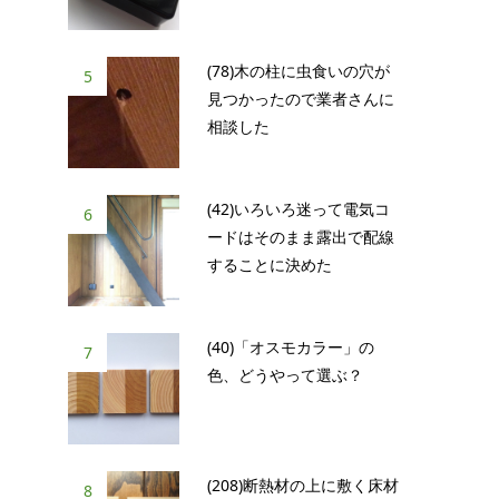
(78)木の柱に虫食いの穴が
5
見つかったので業者さんに
相談した
(42)いろいろ迷って電気コ
6
ードはそのまま露出で配線
することに決めた
(40)「オスモカラー」の
7
色、どうやって選ぶ？
(208)断熱材の上に敷く床材
8