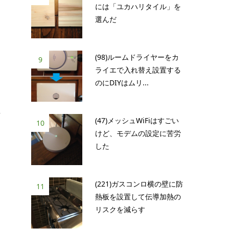
には「ユカハリタイル」を
選んだ
(98)ルームドライヤーをカ
9
ライエで入れ替え設置する
のにDIYはムリ...
真
(47)メッシュWiFiはすごい
10
て
けど、モデムの設定に苦労
した
(221)ガスコンロ横の壁に防
11
熱板を設置して伝導加熱の
リスクを減らす