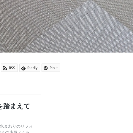
RSS
feedly
Pin it