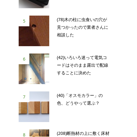
(78)木の柱に虫食いの穴が
5
見つかったので業者さんに
相談した
(42)いろいろ迷って電気コ
6
ードはそのまま露出で配線
することに決めた
(40)「オスモカラー」の
7
色、どうやって選ぶ？
(208)断熱材の上に敷く床材
8