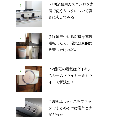
(218)業務用ガスコンロを家
1
庭で使うリスクについて真
剣に考えてみる
(51) 留守中に除湿機を連続
2
運転したら、湿気は劇的に
改善したけれど...
(52)別荘の湿気はダイキン
3
のルームドライヤー＆カラ
イエで解決だ！
(43)露出ボックスをブラッ
4
クでまとめるのは意外と大
変だった