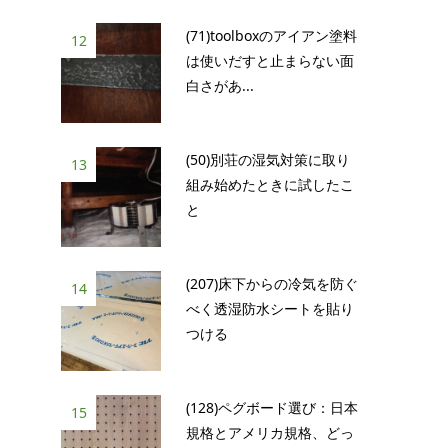
(71)toolboxのアイアン塗料
12
は使いだすと止まらない面
白さがあ...
(50)別荘の湿気対策に取り
13
組み始めたときに試したこ
と
(207)床下からの冷気を防ぐ
14
べく透湿防水シートを貼り
つける
(128)ペグボード選び：日本
15
規格とアメリカ規格、どっ