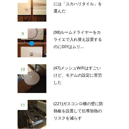
には「ユカハリタイル」を
選んだ
(98)ルームドライヤーをカ
9
ライエで入れ替え設置する
のにDIYはムリ...
(47)メッシュWiFiはすごい
10
けど、モデムの設定に苦労
した
(221)ガスコンロ横の壁に防
11
熱板を設置して伝導加熱の
リスクを減らす